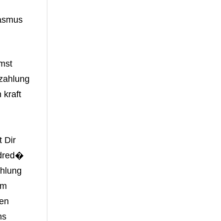
iasmus
mst
zahlung
 kraft
 Dir
ndred�
ahlung
em
en
ns