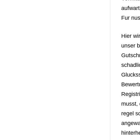
aufwart
Fur nu
Hier wi
unser b
Gutschr
schadli
Gluckss
Bewertu
Registr
musst, 
regel s
angewan
hinterh