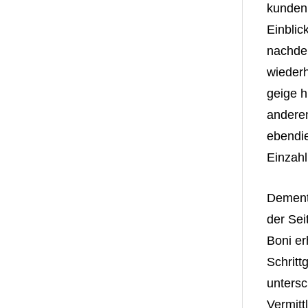
kunden 
Einbli
nachdem
wiederh
geige h
anderem
ebendie
Einzahl
Dements
der Sei
Boni er
Schritt
untersc
Vermitt