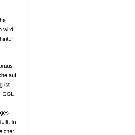
che
n wird
hinter
oraus
che auf
 ist
er GGL
iges
llt. In
elcher