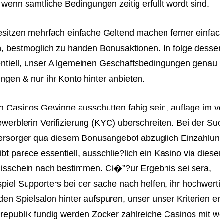
 wenn samtliche Bedingungen zeitig erfullt wordt sind.
esitzen mehrfach einfache Geltend machen ferner einfa
 bestmoglich zu handen Bonusaktionen. In folge desse
ntiell, unser Allgemeinen Geschaftsbedingungen genau 
ingen & nur ihr Konto hinter anbieten.
 Casinos Gewinne ausschutten fahig sein, auflage im v
werblerin Verifizierung (KYC) uberschreiten. Bei der Su
rsorger qua diesem Bonusangebot abzuglich Einzahlung
ibt parece essentiell, ausschlie?lich ein Kasino via dies
isschein nach bestimmen. Ci�”?ur Ergebnis sei sera,
piel Supporters bei der sache nach helfen, ihr hochwert
en Spielsalon hinter aufspuren, unser unser Kriterien erfu
epublik fundig werden Zocker zahlreiche Casinos mit w