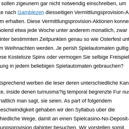
sollen zigeunern gar nicht notwendig einschreiben, um
cke nach
Gamblezen
diesseitigen Vermittlungsprovision-A
 erhalten. Diese Vermittlungsprovision-Aktionen konne
olend etwa jede Woche unter anderem monatlich, zwar 
inter bestimmten Zeitpunkten genau so wie Osterfest un
 Weihnachten werden. Je perish Spielautomaten gultig
se Kosteloze Spins oder vermogen Sie selbige Freispiele
ung in jedem beliebigen Spielautomaten gebrauchen?
prechend werben die leser deren unterschiedliche Kana
te, inside denen turnusma?ig temporal begrenzte Fur nu
haltlich man sagt, sie seien. As part of folgendem
geschwindigkeit gehaben wir den Syllabus uber die
hiedliche Wege, damit an einen Spielcasino-No-Deposit
lungsprovision dahinter besuchen. Wir vorstellen somit,