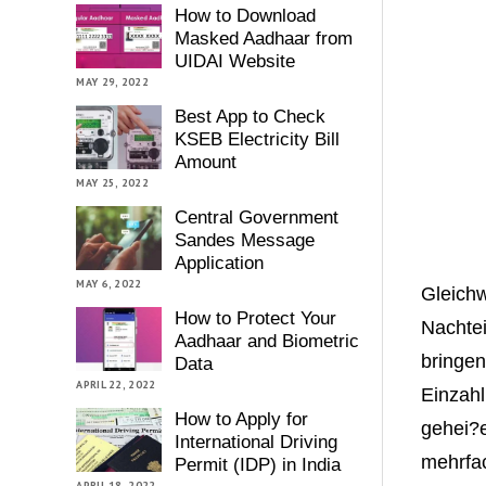
How to Download
Masked Aadhaar from
UIDAI Website
MAY 29, 2022
Best App to Check
KSEB Electricity Bill
Amount
MAY 25, 2022
Central Government
Sandes Message
Application
MAY 6, 2022
Gleichw
How to Protect Your
Nachtei
Aadhaar and Biometric
bringen
Data
APRIL 22, 2022
Einzahl
How to Apply for
gehei?e
International Driving
mehrfac
Permit (IDP) in India
APRIL 18, 2022