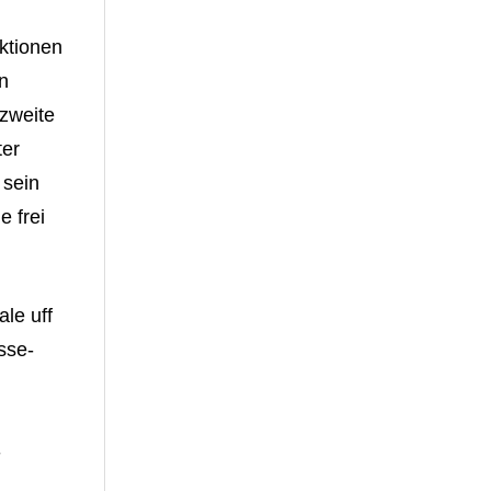
ktionen
n
zweite
ter
 sein
 frei
le uff
sse-
-