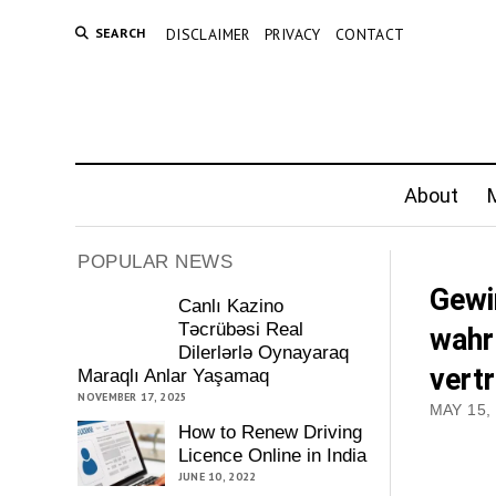
SEARCH
DISCLAIMER
PRIVACY
CONTACT
About
M
POPULAR NEWS
Gewi
Canlı Kazino
Təcrübəsi Real
wahr
Dilerlərlə Oynayaraq
vert
Maraqlı Anlar Yaşamaq
NOVEMBER 17, 2025
MAY 15,
How to Renew Driving
Licence Online in India
JUNE 10, 2022