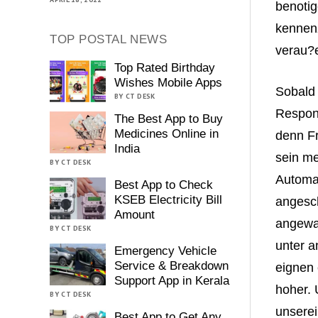
benotig
kennen
TOP POSTAL NEWS
verau?e
Top Rated Birthday
Wishes Mobile Apps
Sobald 
BY CT DESK
Respons
The Best App to Buy
Medicines Online in
denn Fr
India
sein me
BY CT DESK
Automat
Best App to Check
KSEB Electricity Bill
angesch
Amount
angewa
BY CT DESK
unter a
Emergency Vehicle
Service & Breakdown
eignen
Support App in Kerala
hoher.
BY CT DESK
unserei
Best App to Get Any