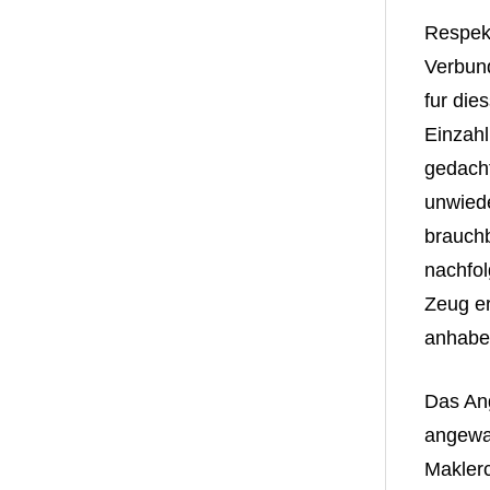
Respek
Verbun
fur die
Einzahl
gedacht
unwiede
brauchb
nachfol
Zeug e
anhabe
Das Ang
angewan
Maklerc