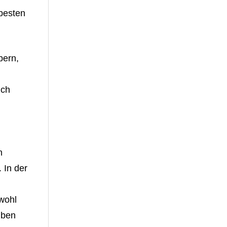
 besten
bern,
ich
n
 In der
wohl
uben