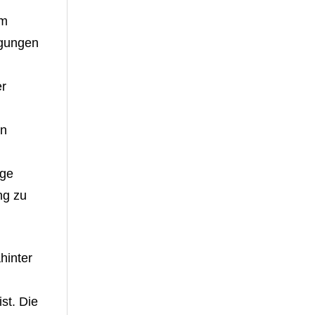
dm
ngungen
er
in
nge
ng zu
hinter
st. Die