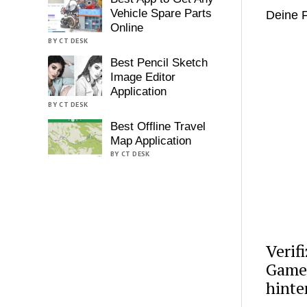
Vehicle Spare Parts
Deine F
Online
BY CT DESK
Best Pencil Sketch
Image Editor
Application
BY CT DESK
Best Offline Travel
Map Application
BY CT DESK
Verif
Gamer
hinte