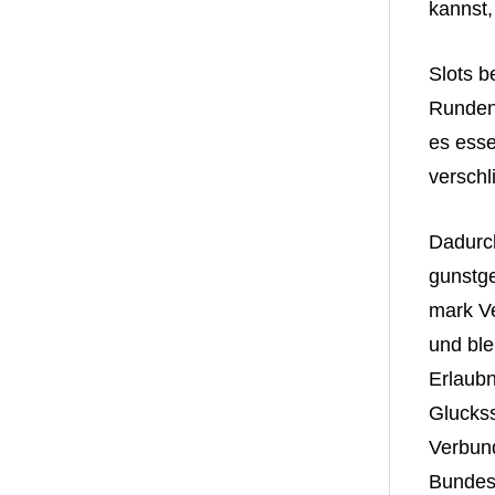
kannst,
Slots b
Runden,
es esse
verschl
Dadurch
gunstge
mark Ve
und ble
Erlaubn
Gluckss
Verbund
Bundesr