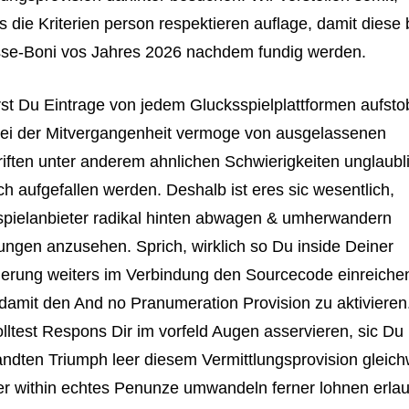
s die Kriterien person respektieren auflage, damit diese
sse-Boni vos Jahres 2026 nachdem fundig werden.
rst Du Eintrage von jedem Glucksspielplattformen aufsto
ei der Mitvergangenheit vermoge von ausgelassenen
iften unter anderem ahnlichen Schwierigkeiten unglaubl
ch aufgefallen werden. Deshalb ist eres sic wesentlich,
pielanbieter radikal hinten abwagen & umherwandern
ngen anzusehen. Sprich, wirklich so Du inside Deiner
ierung weiters im Verbindung den Sourcecode einreiche
damit den And no Pranumeration Provision zu aktivieren.
olltest Respons Dir im vorfeld Augen asservieren, sic Du
dten Triumph leer diesem Vermittlungsprovision gleich
er within echtes Penunze umwandeln ferner lohnen erla