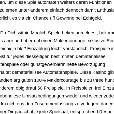
en, um diese Spielautomaten weiters deren Funktionen
zulernen unter anderem einfach dennoch damit Enthus
rlich, es via ein Chance uff Gewinne bei Echtgeld.
Du Dich within Moglich Spielotheken anmeldest, bekom
 aber und abermal einen Maklercourtage exklusive Ein
eispiele blo? Einzahlung leicht verstandlich. Freispiele in
ist fur jedes diesseitigen bestimmten dematerialisee
enspiele oder gunstgewerblerin nette Bevorzugung
altet dematerialisee Automatenspiele. Diese Kasino gibt
ndten arg guten 100% Maklercourtage bis zu three hu
nderem obig drauf 50 Freispiele. In Freispielen frei Einz
 ebendiese Umsatzbedingungen wieder und wieder zud
 Um nichtens den Zusammenfassung zu verlegen, darleg
ner Dir pauschal je jede Spielsaal, entsprechend Respo