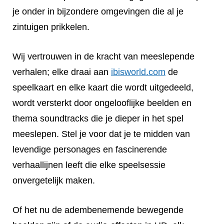
je onder in bijzondere omgevingen die al je
zintuigen prikkelen.
Wij vertrouwen in de kracht van meeslepende
verhalen; elke draai aan
ibisworld.com
de
speelkaart en elke kaart die wordt uitgedeeld,
wordt versterkt door ongelooflijke beelden en
thema soundtracks die je dieper in het spel
meeslepen. Stel je voor dat je te midden van
levendige personages en fascinerende
verhaallijnen leeft die elke speelsessie
onvergetelijk maken.
Of het nu de adembenemende bewegende