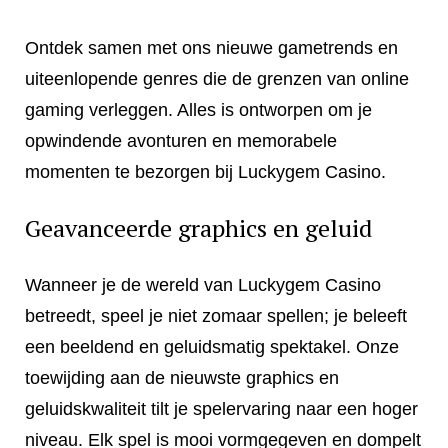
Ontdek samen met ons nieuwe gametrends en
uiteenlopende genres die de grenzen van online
gaming verleggen. Alles is ontworpen om je
opwindende avonturen en memorabele
momenten te bezorgen bij Luckygem Casino.
Geavanceerde graphics en geluid
Wanneer je de wereld van Luckygem Casino
betreedt, speel je niet zomaar spellen; je beleeft
een beeldend en geluidsmatig spektakel. Onze
toewijding aan de nieuwste graphics en
geluidskwaliteit tilt je spelervaring naar een hoger
niveau. Elk spel is mooi vormgegeven en dompelt