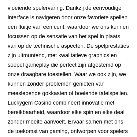
vloeiende spelervaring. Dankzij de eenvoudige
interface is navigeren door onze favoriete spellen
een fluitje van een cent, waardoor we ons kunnen
focussen op de sensatie van het spel in plaats
van op de technische aspecten. De spelprestaties
zijn uitmuntend, met kwalitatieve graphics en
soepel gameplay die perfect zijn afgestemd op
onze draagbare toestellen. Waar we ook zijn, we
kunnen zonder problemen genieten van
meeslepende gokkasten of boeiende tafelspellen.
Luckygem Casino combineert innovatie met
bereikbaarheid, waardoor elke spin en elke deal
zonder moeite aanvoelt. Ervaar samen met ons
de toekomst van gaming, ontworpen voor spelers