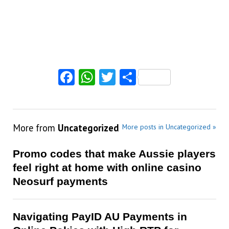
Facebook
WhatsApp
Twitter
Share
More from
Uncategorized
More posts in Uncategorized »
Promo codes that make Aussie players
feel right at home with online casino
Neosurf payments
Navigating PayID AU Payments in