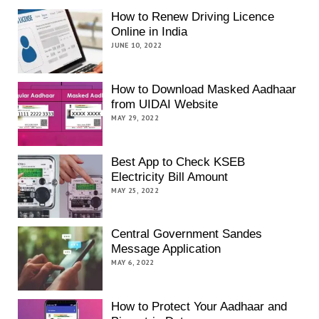
How to Renew Driving Licence
Online in India
JUNE 10, 2022
How to Download Masked Aadhaar
from UIDAI Website
MAY 29, 2022
Best App to Check KSEB
Electricity Bill Amount
MAY 25, 2022
Central Government Sandes
Message Application
MAY 6, 2022
How to Protect Your Aadhaar and