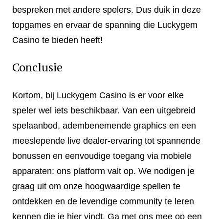
bespreken met andere spelers. Dus duik in deze
topgames en ervaar de spanning die Luckygem
Casino te bieden heeft!
Conclusie
Kortom, bij Luckygem Casino is er voor elke
speler wel iets beschikbaar. Van een uitgebreid
spelaanbod, adembenemende graphics en een
meeslepende live dealer-ervaring tot spannende
bonussen en eenvoudige toegang via mobiele
apparaten: ons platform valt op. We nodigen je
graag uit om onze hoogwaardige spellen te
ontdekken en de levendige community te leren
kennen die je hier vindt. Ga met ons mee op een