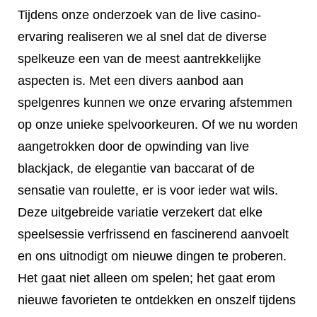
Tijdens onze onderzoek van de live casino-
ervaring realiseren we al snel dat de diverse
spelkeuze een van de meest aantrekkelijke
aspecten is. Met een divers aanbod aan
spelgenres kunnen we onze ervaring afstemmen
op onze unieke spelvoorkeuren. Of we nu worden
aangetrokken door de opwinding van live
blackjack, de elegantie van baccarat of de
sensatie van roulette, er is voor ieder wat wils.
Deze uitgebreide variatie verzekert dat elke
speelsessie verfrissend en fascinerend aanvoelt
en ons uitnodigt om nieuwe dingen te proberen.
Het gaat niet alleen om spelen; het gaat erom
nieuwe favorieten te ontdekken en onszelf tijdens