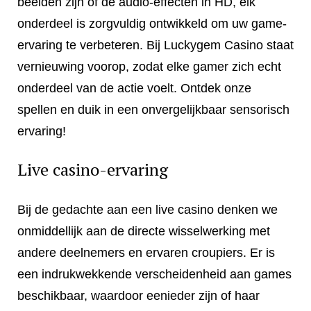
beelden zijn of de audio-effecten in HD, elk
onderdeel is zorgvuldig ontwikkeld om uw game-
ervaring te verbeteren. Bij Luckygem Casino staat
vernieuwing voorop, zodat elke gamer zich echt
onderdeel van de actie voelt. Ontdek onze
spellen en duik in een onvergelijkbaar sensorisch
ervaring!
Live casino-ervaring
Bij de gedachte aan een live casino denken we
onmiddellijk aan de directe wisselwerking met
andere deelnemers en ervaren croupiers. Er is
een indrukwekkende verscheidenheid aan games
beschikbaar, waardoor eenieder zijn of haar