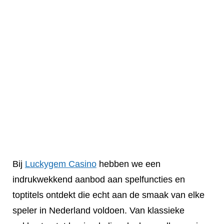
Bij
Luckygem Casino
hebben we een
indrukwekkend aanbod aan spelfuncties en
toptitels ontdekt die echt aan de smaak van elke
speler in Nederland voldoen. Van klassieke