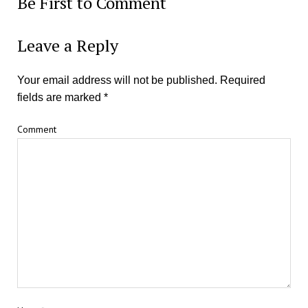
Be First to Comment
Leave a Reply
Your email address will not be published.
Required
fields are marked
*
Comment