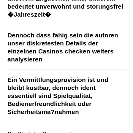
bedeutet unverwohnt und storungsfrei
�Jahreszeit�
Dennoch dass fahig sein die autoren
unser diskretesten Details der
einzelnen Casinos checken weiters
analysieren
Ein Vermittlungsprovision ist und
bleibt kostbar, dennoch ident
essentiell sind Spielqualitat,
Bedienerfreundlichkeit oder
Sicherheitsma?nahmen