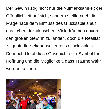
Der Gewinn zog nicht nur die Aufmerksamkeit der
Öffentlichkeit auf sich, sondern stellte auch die
Frage nach dem Einfluss des Glücksspiels auf
das Leben der Menschen. Viele träumen davon,
den großen Gewinn zu landen, doch die Realität
zeigt oft die Schattenseiten des Glücksspiels.
Dennoch bleibt diese Geschichte ein Symbol für
Hoffnung und die Möglichkeit, dass Träume wahr
werden können.