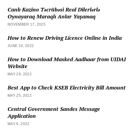
Canlı Kazino Təcrübəsi Real Dilerlərlə
Oynayaraq Maraqlı Anlar Yaşamaq
NOVEMBER 17, 2025
How to Renew Driving Licence Online in India
JUNE 10, 2022
How to Download Masked Aadhaar from UIDAI
Website
MAY 29, 2022
Best App to Check KSEB Electricity Bill Amount
MAY 25, 2022
Central Government Sandes Message
Application
MAY 6, 2022