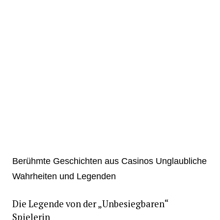
Berühmte Geschichten aus Casinos Unglaubliche
Wahrheiten und Legenden
Die Legende von der „Unbesiegbaren“
Spielerin