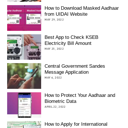
How to Download Masked Aadhaar
from UIDAI Website
MAY 29, 2022
Best App to Check KSEB
Electricity Bill Amount
MAY 25, 2022
Central Government Sandes
Message Application
MAY 6, 2022
How to Protect Your Aadhaar and
Biometric Data
APRIL 22, 2022
How to Apply for International