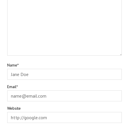
Name*
Email*
Website