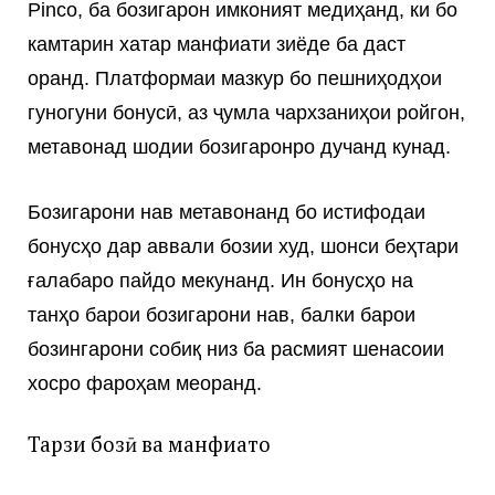
Pinco, ба бозигарон имконият медиҳанд, ки бо
камтарин хатар манфиати зиёде ба даст
оранд. Платформаи мазкур бо пешниҳодҳои
гуногуни бонусӣ, аз ҷумла чархзаниҳои ройгон,
метавонад шодии бозигаронро дучанд кунад.
Бозигарони нав метавонанд бо истифодаи
бонусҳо дар аввали бозии худ, шонси беҳтари
ғалабаро пайдо мекунанд. Ин бонусҳо на
танҳо барои бозигарони нав, балки барои
бозингарони собиқ низ ба расмият шенасоии
хосро фароҳам меоранд.
Тарзи бозӣ ва манфиатҳо