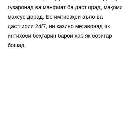
гузаронад ва манфиат ба даст орад, мақоми
махсус дорад. Бо имтиёзҳои аъло ва
дастгирии 24/7, ин казино метавонад як
интихоби беҳтарин барои ҳар як бозигар
бошад.