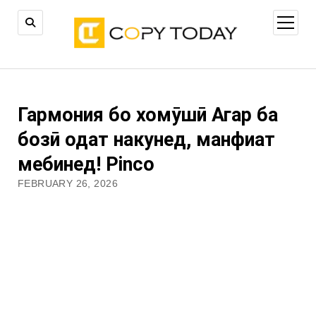
open
menu
Гармония бо хомӯшӣ Агар ба
бозӣ одат накунед, манфиат
мебинед! Pinco
FEBRUARY 26, 2026