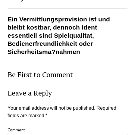
Ein Vermittlungsprovision ist und
bleibt kostbar, dennoch ident
essentiell sind Spielqualitat,
Bedienerfreundlichkeit oder
Sicherheitsma?nahmen
Be First to Comment
Leave a Reply
Your email address will not be published.
Required
fields are marked
*
Comment