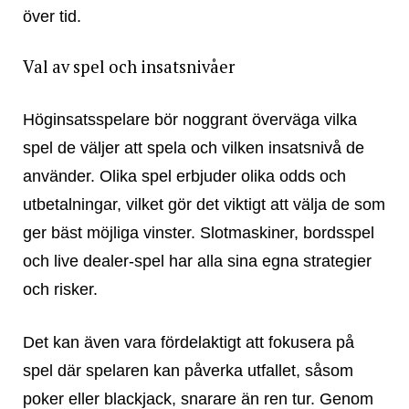
över tid.
Val av spel och insatsnivåer
Höginsatsspelare bör noggrant överväga vilka
spel de väljer att spela och vilken insatsnivå de
använder. Olika spel erbjuder olika odds och
utbetalningar, vilket gör det viktigt att välja de som
ger bäst möjliga vinster. Slotmaskiner, bordsspel
och live dealer-spel har alla sina egna strategier
och risker.
Det kan även vara fördelaktigt att fokusera på
spel där spelaren kan påverka utfallet, såsom
poker eller blackjack, snarare än ren tur. Genom