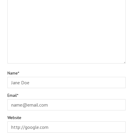
Name*
Email*
Website