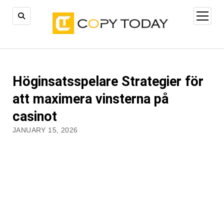
open
menu
Höginsatsspelare Strategier för
att maximera vinsterna på
casinot
JANUARY 15, 2026