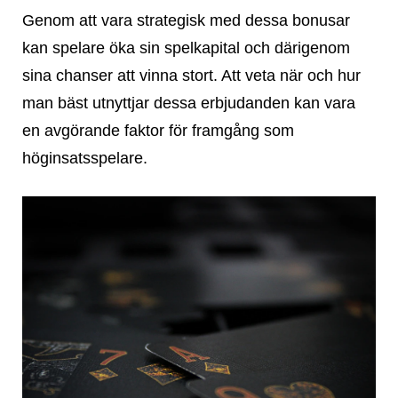
Genom att vara strategisk med dessa bonusar
kan spelare öka sin spelkapital och därigenom
sina chanser att vinna stort. Att veta när och hur
man bäst utnyttjar dessa erbjudanden kan vara
en avgörande faktor för framgång som
höginsatsspelare.