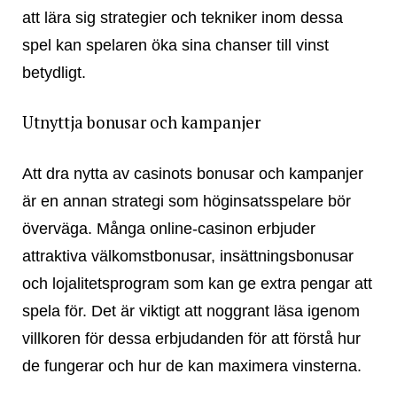
att lära sig strategier och tekniker inom dessa
spel kan spelaren öka sina chanser till vinst
betydligt.
Utnyttja bonusar och kampanjer
Att dra nytta av casinots bonusar och kampanjer
är en annan strategi som höginsatsspelare bör
överväga. Många online-casinon erbjuder
attraktiva välkomstbonusar, insättningsbonusar
och lojalitetsprogram som kan ge extra pengar att
spela för. Det är viktigt att noggrant läsa igenom
villkoren för dessa erbjudanden för att förstå hur
de fungerar och hur de kan maximera vinsterna.