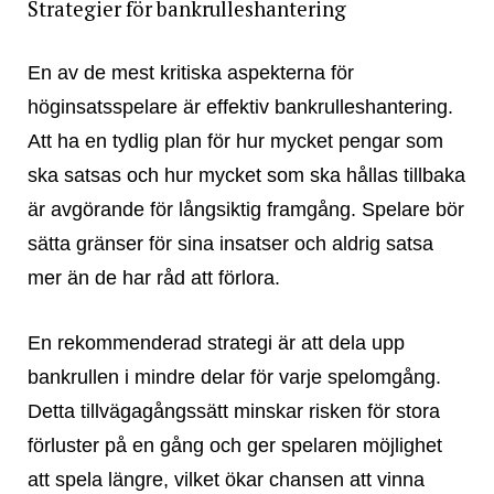
Strategier för bankrulleshantering
En av de mest kritiska aspekterna för
höginsatsspelare är effektiv bankrulleshantering.
Att ha en tydlig plan för hur mycket pengar som
ska satsas och hur mycket som ska hållas tillbaka
är avgörande för långsiktig framgång. Spelare bör
sätta gränser för sina insatser och aldrig satsa
mer än de har råd att förlora.
En rekommenderad strategi är att dela upp
bankrullen i mindre delar för varje spelomgång.
Detta tillvägagångssätt minskar risken för stora
förluster på en gång och ger spelaren möjlighet
att spela längre, vilket ökar chansen att vinna