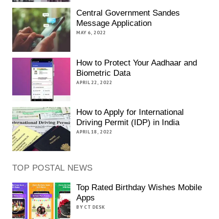
Central Government Sandes
Message Application
MAY 6, 2022
How to Protect Your Aadhaar and
Biometric Data
APRIL 22, 2022
How to Apply for International
Driving Permit (IDP) in India
APRIL 18, 2022
TOP POSTAL NEWS
Top Rated Birthday Wishes Mobile
Apps
BY CT DESK