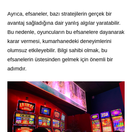
Ayrıca, efsaneler, bazı stratejilerin gerçek bir
avantaj sağladığına dair yanlış algılar yaratabilir.
Bu nedenle, oyuncuların bu efsanelere dayanarak
karar vermesi, kumarhanedeki deneyimlerini
olumsuz etkileyebilir. Bilgi sahibi olmak, bu
efsanelerin üstesinden gelmek için önemli bir
adımdır.