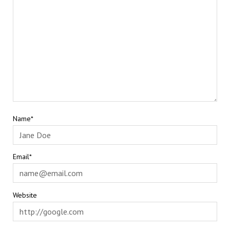
Name*
Email*
Website