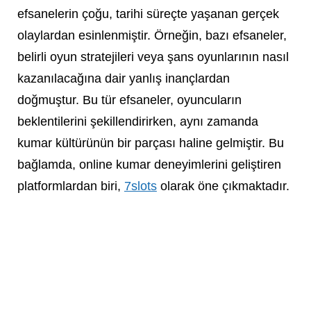
efsanelerin çoğu, tarihi süreçte yaşanan gerçek
olaylardan esinlenmiştir. Örneğin, bazı efsaneler,
belirli oyun stratejileri veya şans oyunlarının nasıl
kazanılacağına dair yanlış inançlardan
doğmuştur. Bu tür efsaneler, oyuncuların
beklentilerini şekillendirirken, aynı zamanda
kumar kültürünün bir parçası haline gelmiştir. Bu
bağlamda, online kumar deneyimlerini geliştiren
platformlardan biri,
7slots
olarak öne çıkmaktadır.