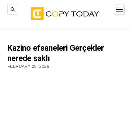
open
menu
Kazino efsaneleri Gerçekler
nerede saklı
FEBRUARY 25, 2026