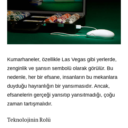
Kumarhaneler, özellikle Las Vegas gibi yerlerde,
zenginlik ve şansın sembolü olarak görülür. Bu
nedenle, her bir efsane, insanların bu mekanlara
duyduğu hayranlığın bir yansımasıdır. Ancak,
efsanelerin gerçeği yansıtıp yansıtmadığı, çoğu
zaman tartışmalıdır.
Teknolojinin Rolü