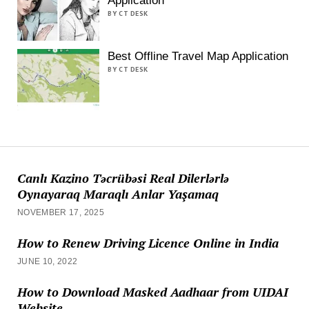
Application
BY CT DESK
Best Offline Travel Map Application
BY CT DESK
Canlı Kazino Təcrübəsi Real Dilerlərlə
Oynayaraq Maraqlı Anlar Yaşamaq
NOVEMBER 17, 2025
How to Renew Driving Licence Online in India
JUNE 10, 2022
How to Download Masked Aadhaar from UIDAI
Website