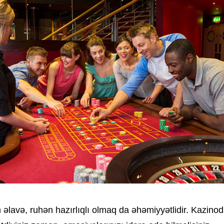
əlavə, ruhən hazırlıqlı olmaq da əhəmiyyətlidir. Kazino